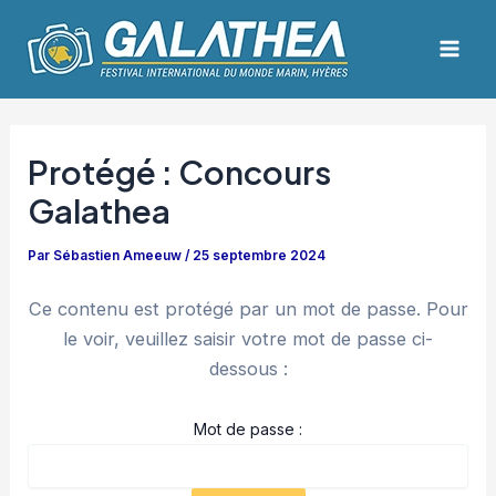
Aller
Navigation
Mai
au
des
Men
contenu
articles
Protégé : Concours
Galathea
Par
Sébastien Ameeuw
/
25 septembre 2024
Ce contenu est protégé par un mot de passe. Pour
le voir, veuillez saisir votre mot de passe ci-
dessous :
Mot de passe :