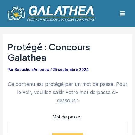
Aller
Navigation
Mai
au
des
Men
contenu
articles
Protégé : Concours
Galathea
Par
Sébastien Ameeuw
/
25 septembre 2024
Ce contenu est protégé par un mot de passe. Pour
le voir, veuillez saisir votre mot de passe ci-
dessous :
Mot de passe :