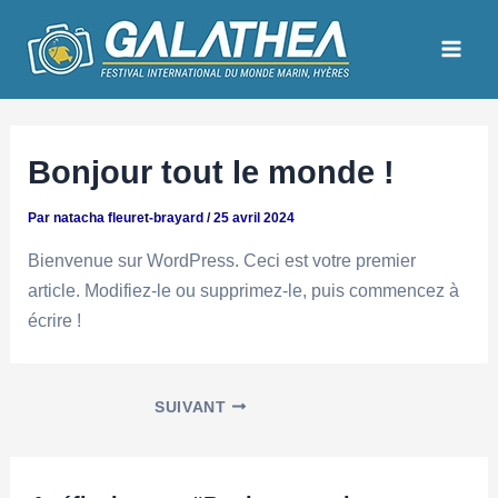
Aller
Navigation
Mai
au
des
Men
contenu
articles
Bonjour tout le monde !
Par
natacha fleuret-brayard
/
25 avril 2024
Bienvenue sur WordPress. Ceci est votre premier
article. Modifiez-le ou supprimez-le, puis commencez à
écrire !
SUIVANT