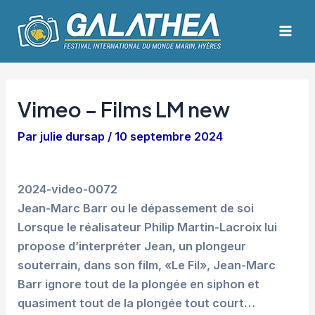
Aller
Navigation
Mai
au
des
Men
contenu
articles
Vimeo – Films LM new
Par
julie dursap
/
10 septembre 2024
2024-video-0072
Jean-Marc Barr ou le dépassement de soi
Lorsque le réalisateur Philip Martin-Lacroix lui
propose d’interpréter Jean, un plongeur
souterrain, dans son film, «Le Fil», Jean-Marc
Barr ignore tout de la plongée en siphon et
quasiment tout de la plongée tout court…