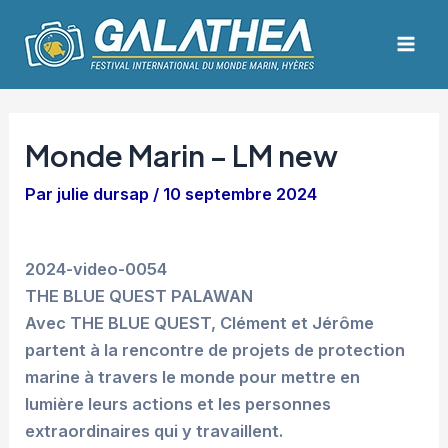
Aller
Navigation
Mai
au
des
Men
contenu
articles
Monde Marin – LM new
Par
julie dursap
/
10 septembre 2024
2024-video-0054
THE BLUE QUEST PALAWAN
Avec THE BLUE QUEST, Clément et Jérôme
partent à la rencontre de projets de protection
marine à travers le monde pour mettre en
lumière leurs actions et les personnes
extraordinaires qui y travaillent.