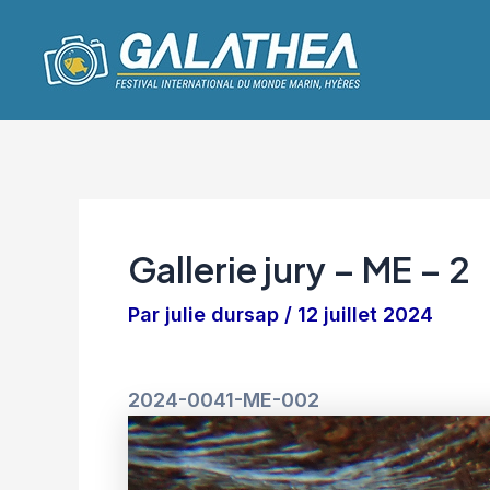
Aller
Navigation
au
des
contenu
articles
Gallerie jury – ME – 2
Par
julie dursap
/
12 juillet 2024
2024-0041-ME-002