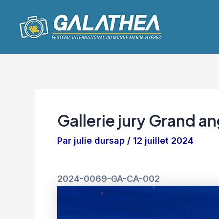
Aller
Navigation
au
des
contenu
articles
Gallerie jury Grand an
Par
julie dursap
/
12 juillet 2024
2024-0069-GA-CA-002