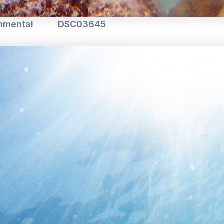
mmental
DSC03645