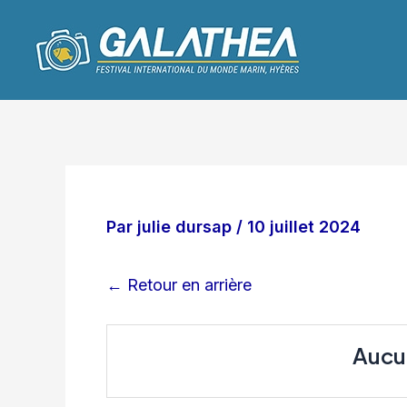
Aller
Navigation
au
des
contenu
articles
Par
julie dursap
/
10 juillet 2024
← Retour en arrière
Aucu