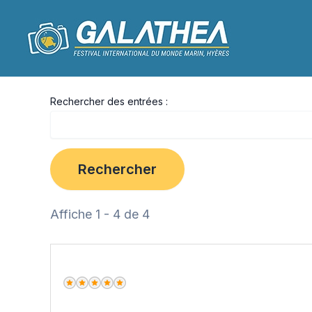
Aller
au
contenu
Rechercher des entrées :
Affiche 1 - 4 de 4
Excellent (5 sur 5 étoiles)