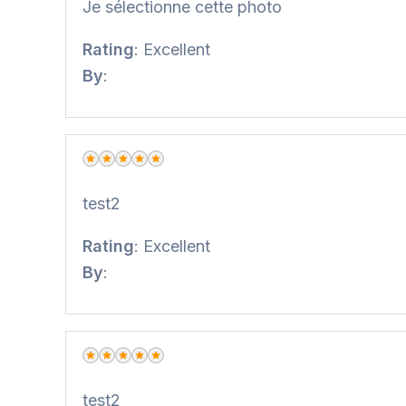
Je sélectionne cette photo
Rating
: Excellent
By
:
Excellent (5 sur 5 étoiles)
test2
Rating
: Excellent
By
:
Excellent (5 sur 5 étoiles)
test2