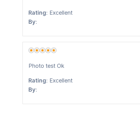
Rating
: Excellent
By
:
Excellent (5 sur 5 étoiles)
Photo test Ok
Rating
: Excellent
By
: