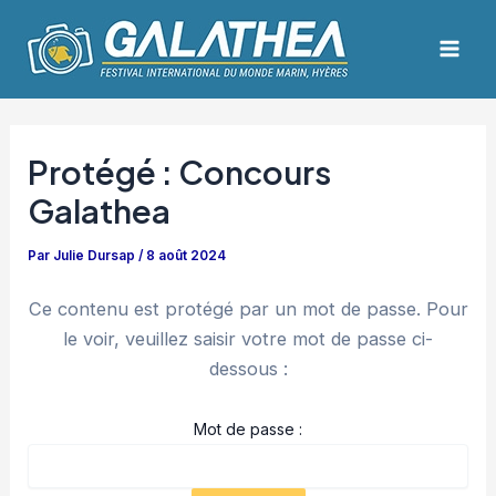
Aller
Navigation
Mai
au
des
Men
contenu
articles
Protégé : Concours
Galathea
Par
Julie Dursap
/
8 août 2024
Ce contenu est protégé par un mot de passe. Pour
le voir, veuillez saisir votre mot de passe ci-
dessous :
Mot de passe :