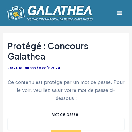
Aller
Navigation
Mai
au
des
Men
contenu
articles
Protégé : Concours
Galathea
Par
Julie Dursap
/
8 août 2024
Ce contenu est protégé par un mot de passe. Pour
le voir, veuillez saisir votre mot de passe ci-
dessous :
Mot de passe :