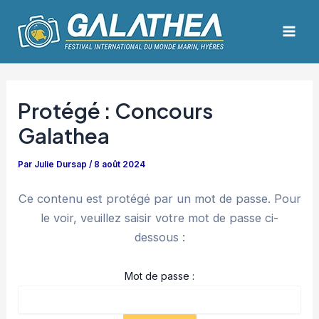
Aller
Navigation
Mai
au
des
Men
contenu
articles
Protégé : Concours
Galathea
Par
Julie Dursap
/
8 août 2024
Ce contenu est protégé par un mot de passe. Pour
le voir, veuillez saisir votre mot de passe ci-
dessous :
Mot de passe :