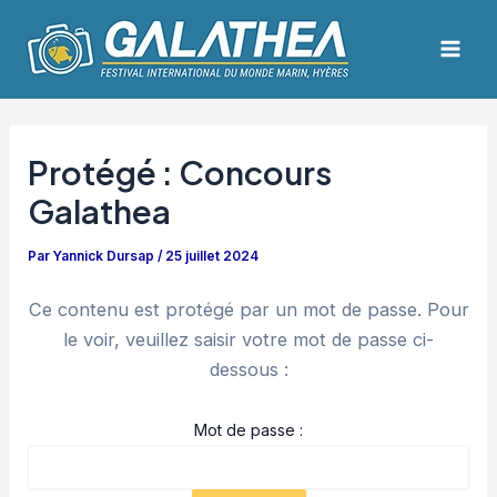
Aller
Navigation
Mai
au
des
Men
contenu
articles
Protégé : Concours
Galathea
Par
Yannick Dursap
/
25 juillet 2024
Ce contenu est protégé par un mot de passe. Pour
le voir, veuillez saisir votre mot de passe ci-
dessous :
Mot de passe :