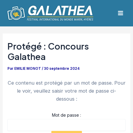
Aller
Navigation
Mai
au
des
Men
contenu
articles
Protégé : Concours
Galathea
Par
EMILIE MONOT
/
30 septembre 2024
Ce contenu est protégé par un mot de passe. Pour
le voir, veuillez saisir votre mot de passe ci-
dessous :
Mot de passe :