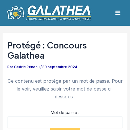
Aller
Navigation
Mai
au
des
Men
contenu
articles
Protégé : Concours
Galathea
Par
Cédric Péneau
/
30 septembre 2024
Ce contenu est protégé par un mot de passe. Pour
le voir, veuillez saisir votre mot de passe ci-
dessous :
Mot de passe :