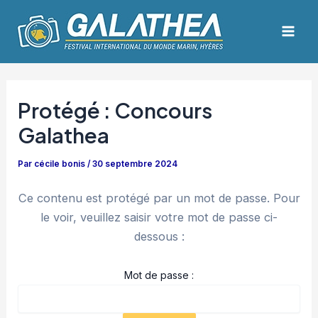
Aller
Navigation
Mai
au
des
Men
contenu
articles
Protégé : Concours
Galathea
Par
cécile bonis
/
30 septembre 2024
Ce contenu est protégé par un mot de passe. Pour
le voir, veuillez saisir votre mot de passe ci-
dessous :
Mot de passe :