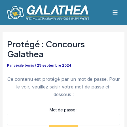
Aller
Navigation
Mai
au
des
Men
contenu
articles
Protégé : Concours
Galathea
Par
cécile bonis
/
29 septembre 2024
Ce contenu est protégé par un mot de passe. Pour
le voir, veuillez saisir votre mot de passe ci-
dessous :
Mot de passe :