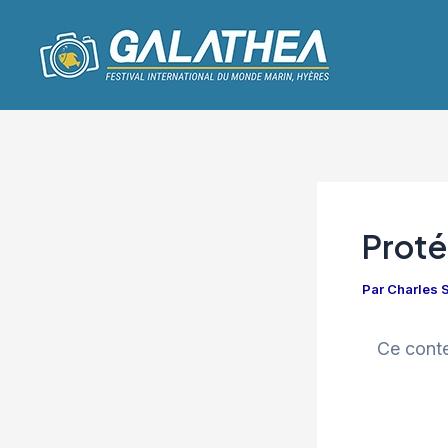
Aller
Navigation
au
des
contenu
articles
Proté
Par
Charles
Ce conte