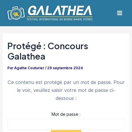
Aller
Navigation
Mai
au
des
Men
contenu
articles
Protégé : Concours
Galathea
Par
Agathe Couturier
/
29 septembre 2024
Ce contenu est protégé par un mot de passe. Pour
le voir, veuillez saisir votre mot de passe ci-
dessous :
Mot de passe :