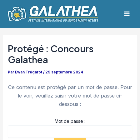
Aller
Navigation
Mai
au
des
Men
contenu
articles
Protégé : Concours
Galathea
Par
Ewan Trégarot
/
29 septembre 2024
Ce contenu est protégé par un mot de passe. Pour
le voir, veuillez saisir votre mot de passe ci-
dessous :
Mot de passe :