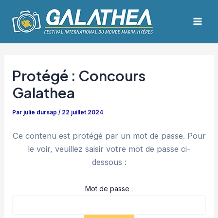
Aller
Navigation
Mai
au
des
Men
contenu
articles
Protégé : Concours
Galathea
Par
julie dursap
/
22 juillet 2024
Ce contenu est protégé par un mot de passe. Pour
le voir, veuillez saisir votre mot de passe ci-
dessous :
Mot de passe :