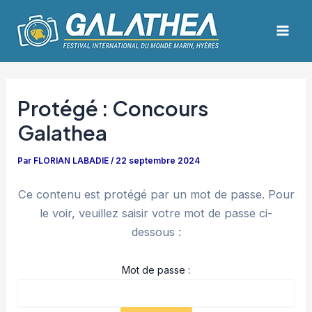
Aller
Navigation
Mai
au
des
Men
contenu
articles
Protégé : Concours
Galathea
Par
FLORIAN LABADIE
/
22 septembre 2024
Ce contenu est protégé par un mot de passe. Pour
le voir, veuillez saisir votre mot de passe ci-
dessous :
Mot de passe :