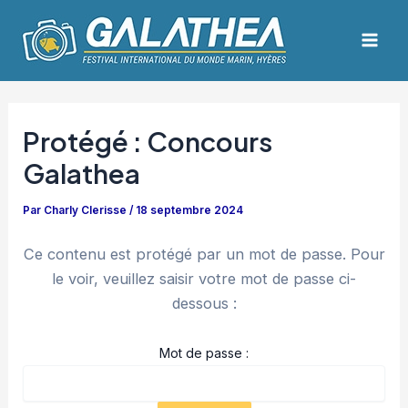
Aller
Navigation
Mai
au
des
Men
contenu
articles
Protégé : Concours
Galathea
Par
Charly Clerisse
/
18 septembre 2024
Ce contenu est protégé par un mot de passe. Pour
le voir, veuillez saisir votre mot de passe ci-
dessous :
Mot de passe :