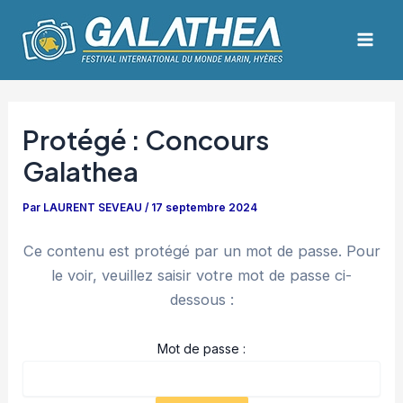
Aller
Navigation
Mai
au
des
Men
contenu
articles
Protégé : Concours
Galathea
Par
LAURENT SEVEAU
/
17 septembre 2024
Ce contenu est protégé par un mot de passe. Pour
le voir, veuillez saisir votre mot de passe ci-
dessous :
Mot de passe :