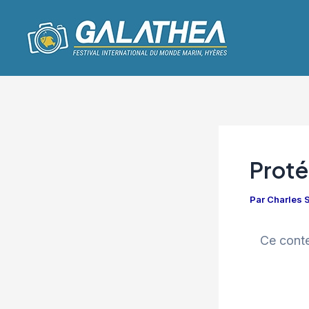
Aller
Navigation
au
des
contenu
articles
Proté
Par
Charles
Ce conte