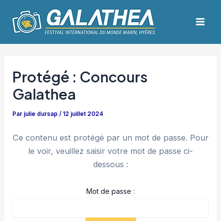
Aller
Navigation
Mai
au
des
Men
contenu
articles
Protégé : Concours
Galathea
Par
julie dursap
/
12 juillet 2024
Ce contenu est protégé par un mot de passe. Pour
le voir, veuillez saisir votre mot de passe ci-
dessous :
Mot de passe :