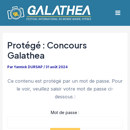
Aller
Navigation
Mai
au
des
Men
contenu
articles
Protégé : Concours
Galathea
Par
Yannick DURSAP
/
31 août 2024
Ce contenu est protégé par un mot de passe. Pour
le voir, veuillez saisir votre mot de passe ci-
dessous :
Mot de passe :